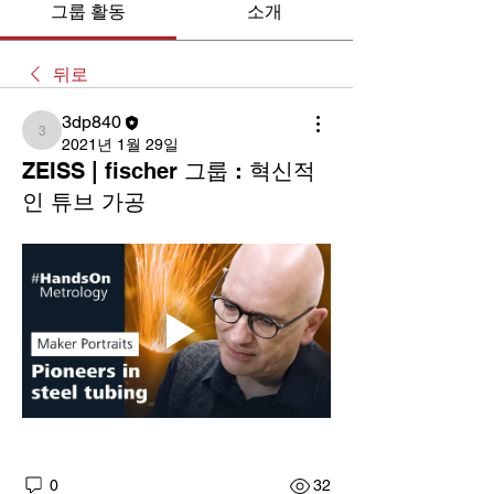
그룹 활동
소개
뒤로
3dp840
3dp840
2021년 1월 29일
ZEISS | fischer 그룹 : 혁신적
인 튜브 가공
0
32