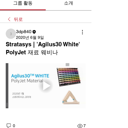
그룹 활동
소개
뒤로
3dp840
3dp840
2020년 6월 9일
Stratasys | 'Agilus30 White'
PolyJet 재료 웨비나
0
7