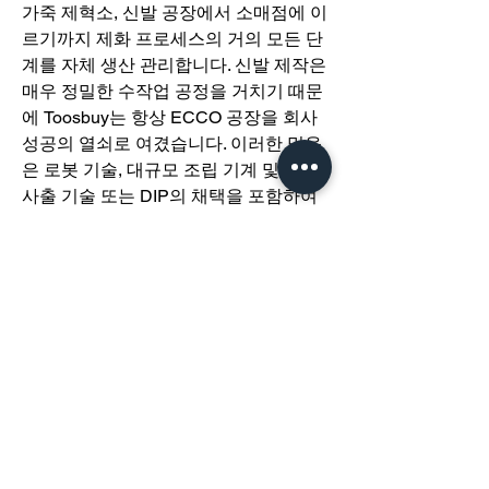
가죽 제혁소, 신발 공장에서 소매점에 이
르기까지 제화 프로세스의 거의 모든 단
계를 자체 생산 관리합니다. 신발 제작은 
매우 정밀한 수작업 공정을 거치기 때문
에 Toosbuy는 항상 ECCO 공장을 회사 
성공의 열쇠로 여겼습니다. 이러한 믿음
은 로봇 기술, 대규모 조립 기계 및 직접 
사출 기술 또는 DIP의 채택을 포함하여 
소개
수십 년 동안 제조 프로세스에서 여러 자
그룹에 오신 것을 환영합니다. 다른 회원
동화 혁신으로 이어졌습니다.
과의 교류 및 업데이트 수신, 미디어 공
유 등의 활동을 시작하세요.
​경기도 광명시 하안로 60 C동 1108호
​(소하동, 광명테크노파크)
TEL /
02-6297-5750