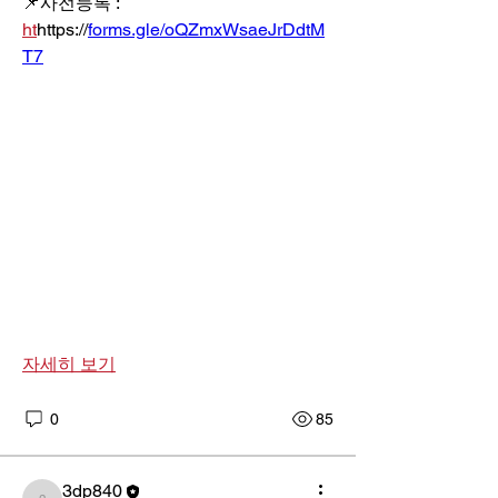
📌사전등록 : 
ht
https://
forms.gle/oQZmxWsaeJrDdtM
T7
자세히 보기
0
85
3dp840