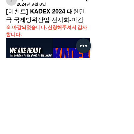
3dp840
2024년 9월 6일
[이벤트] KADEX 2024 대한민
국 국제방위산업 전시회-마감
※ 마감되었습니다. 신청해주셔서 감사
합니다.
소개
그룹에 오신 것을 환영합니다. 다른 회원
과의 교류 및 업데이트 수신, 미디어 공
유 등의 활동을 시작하세요.
KADEX 2024 대한민국 국제방위산업 
전시회에 초대합니다.
​경기도 광명시 하안로 60 C동 1108호
K-방산을 대표하는 무기체계부터 전투
​(소하동, 광명테크노파크)
력발휘를 지원하는 전력지원체계(비무
TEL /
02-6297-5750
기체계)까지 확인할 수 있는