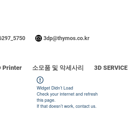
무료 방문 시연 신청하기
6297_5750
3dp@thymos.co.kr
 Printer
소모품 및 악세사리
3D SERVICE
Widget Didn’t Load
Check your internet and refresh
this page.
If that doesn’t work, contact us.