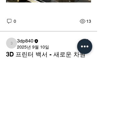
0
13
3dp840
3dp840
2025년 9월 10일
3D 프린터 백서 - 새로운 차원
소개
의 적층 제조
그룹에 오신 것을 환영합니다. 다른 회원
과의 교류 및 업데이트 수신, 미디어 공
유 등의 활동을 시작하세요.
​경기도 광명시 하안로 60 C동 1108호
​(소하동, 광명테크노파크)
사출 성형의 높은 비용과 긴 납기에 지치
TEL /
02-6297-5750