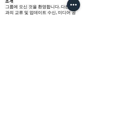
소개
그룹에 오신 것을 환영합니다. 다른 회원
과의 교류 및 업데이트 수신, 미디어 공
유 등의 활동을 시작하세요.
​경기도 광명시 하안로 60 C동 1108호
​(소하동, 광명테크노파크)
TEL /
02-6297-5750
FAX / 02-6112-4750
About Us
인사말
오시는길
용역서비스