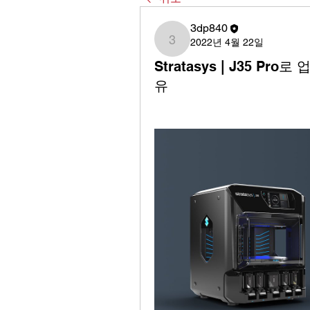
3dp840
2022년 4월 22일
3dp840
Stratasys | J35 
유