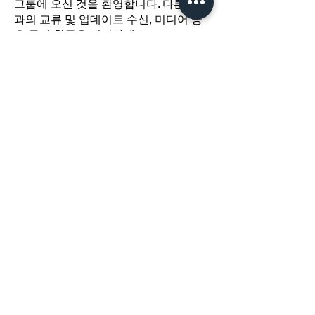
그룹에 오신 것을 환영합니다. 다른 회원
과의 교류 및 업데이트 수신, 미디어 공
유 등의 활동을 시작하세요.
​경기도 광명시 하안로 60 C동 1108호
​(소하동, 광명테크노파크)
TEL /
02-6297-5750
FAX / 02-6112-4750
About Us
인사말
오시는길
용역서비스