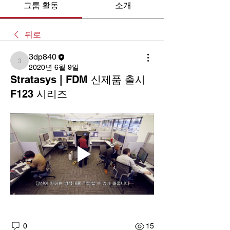
그룹 활동
소개
뒤로
3dp840
3dp840
2020년 6월 9일
Stratasys | FDM 신제품 출시
F123 시리즈
0
15