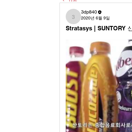
3dp840
2020년 6월 9일
3dp840
Stratasys | SUNT