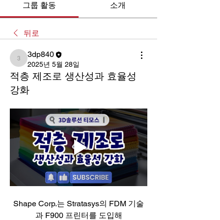
그룹 활동
소개
뒤로
3dp840
3dp840
2025년 5월 28일
적층 제조로 생산성과 효율성
강화
Shape Corp.는 Stratasys의 FDM 기술
과 F900 프린터를 도입해