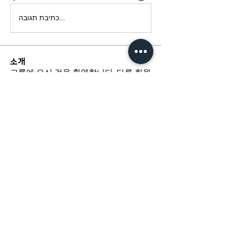
כתיבת תגובה...
소개
그룹에 오신 것을 환영합니다. 다른 회원
과의 교류 및 업데이트 수신, 미디어 공
유 등의 활동을 시작하세요.
​경기도 광명시 하안로 60 C동 1108호
​(소하동, 광명테크노파크)
TEL /
02-6297-5750
FAX / 02-6112-4750
About Us