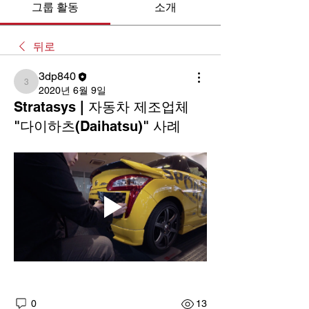
그룹 활동
소개
뒤로
3dp840
3dp840
2020년 6월 9일
Stratasys | 자동차 제조업체
"다이하츠(Daihatsu)" 사례
0
13