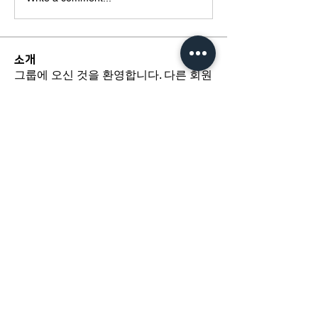
소개
그룹에 오신 것을 환영합니다. 다른 회원
과의 교류 및 업데이트 수신, 미디어 공
유 등의 활동을 시작하세요.
​경기도 광명시 하안로 60 C동 1108호
​(소하동, 광명테크노파크)
TEL /
02-6297-5750
FAX / 02-6112-4750
About Us
인사말