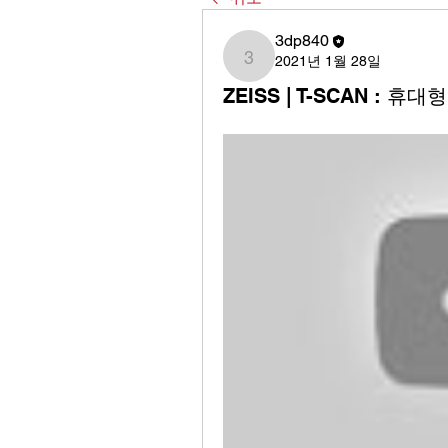
3dp840
2021년 1월 28일
3dp840
ZEISS | T-SCAN : 