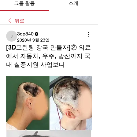
그룹 활동
소개
뒤로
3dp840
3dp840
2020년 9월 23일
[3D프린팅 강국 만들자]② 의료
에서 자동차, 우주, 방산까지 국
내 실증지원 사업보니