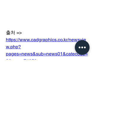
출처 => 
https://www.cadgraphics.co.kr/newsvie
w.php?
pages=news&sub=news01&catecode=
2&num=74959
0
39
Escribir un comentario...
소개
그룹에 오신 것을 환영합니다. 다른 회원
과의 교류 및 업데이트 수신, 미디어 공