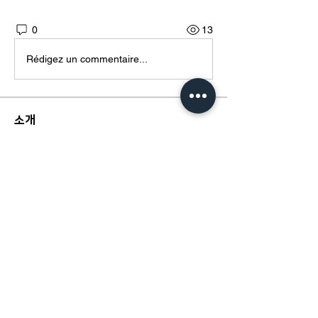
0
13
Rédigez un commentaire...
소개
그룹에 오신 것을 환영합니다. 다른 회원
과의 교류 및 업데이트 수신, 미디어 공
유 등의 활동을 시작하세요.
​경기도 광명시 하안로 60 C동 1108호
​(소하동, 광명테크노파크)
TEL /
02-6297-5750
FAX / 02-6112-4750