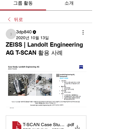
그룹 활동
소개
뒤로
3dp840
3dp840
2020년 10월 13일
ZEISS | Landolt Engineering
AG T-SCAN 활용 사례
T-SCAN Case Study_Landolt Engineering AG
.pdf