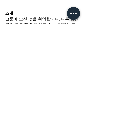
소개
그룹에 오신 것을 환영합니다. 다른 회원
과의 교류 및 업데이트 수신, 미디어 공
유 등의 활동을 시작하세요.
​경기도 광명시 하안로 60 C동 1108호
​(소하동, 광명테크노파크)
TEL /
02-6297-5750
FAX / 02-6112-4750
About Us
인사말
오시는길