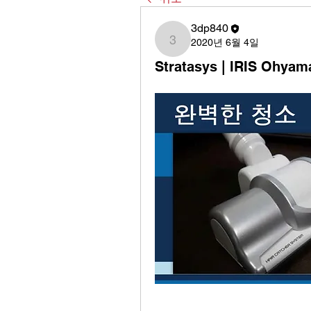
3dp840
2020년 6월 4일
3dp840
Stratasys | IRIS Oh