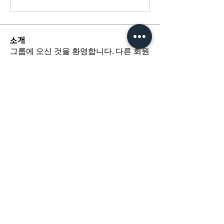
소개
그룹에 오신 것을 환영합니다. 다른 회원
과의 교류 및 업데이트 수신, 미디어 공
유 등의 활동을 시작하세요.
​경기도 광명시 하안로 60 C동 1108호
​(소하동, 광명테크노파크)
TEL /
02-6297-5750
FAX / 02-6112-4750
About Us
인사말