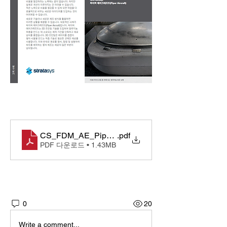
CS_FDM_AE_PiperAircraft_KO
.pdf
PDF 다운로드 • 1.43MB
0
20
Write a comment...