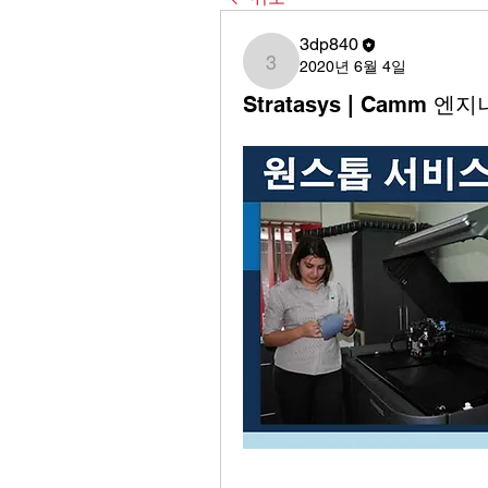
3dp840
2020년 6월 4일
3dp840
Stratasys | Camm