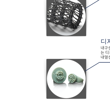
디
내구
는 디
내열