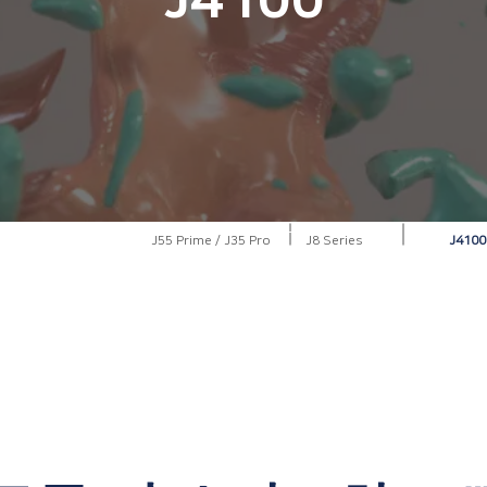
J4100
J55 Prime / J35 Pro
J8 Series
J4100